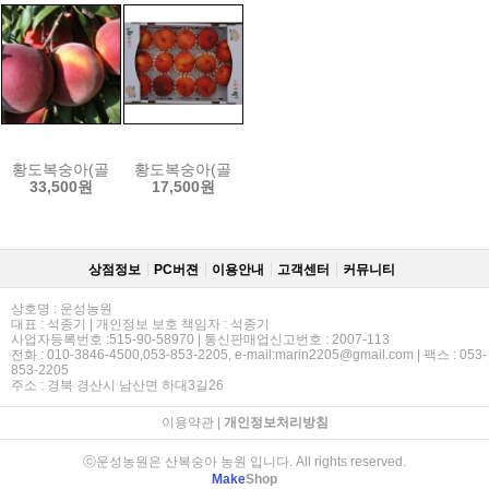
황도복숭아(골드라이트) 4.Kg(15~16과)
황도복숭아(골드라이트) 2Kg(7~9과)
33,500원
17,500원
상점정보
PC버젼
이용안내
고객센터
커뮤니티
상호명 : 운성농원
대표 : 석종기 | 개인정보 보호 책임자 : 석종기
사업자등록번호 :515-90-58970 | 통신판매업신고번호 : 2007-113
전화 : 010-3846-4500,053-853-2205, e-mail:marin2205@gmail.com | 팩스 : 053-
853-2205
주소 : 경북 경산시 남산면 하대3길26
이용약관
|
개인정보처리방침
ⓒ운성농원은 산복숭아 농원 입니다. All rights reserved.
Make
Shop