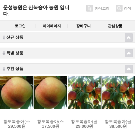
운성농원은 산복숭아 농원 입니
카테고리
검색
다.
로그인
마이페이지
장바구니
관심상품
신규 상품
특별 상품
추천 상품
황도복숭아(스위트광황) 4.Kg(18~20과)
황도복숭아(스위트광황) 2Kg(7~9과)
황도복숭아(골드라이트) 4.Kg(17~
황도복숭아(골드라이
29,500원
17,500원
29,000원
38,500원